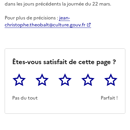
dans les jours précédents la journée du 22 mars.
Pour plus de précisions :
jean-
christophe.theobalt@culture.gouv.fr
Êtes-vous satisfait de cette page ?
1
2
3
4
5
Cette page ne pas m'a pas du tout été utile
Un peu
Cette page m'a été moyennemen
Cette page m'a été trè
Cette page 
Pas du tout
Parfait !