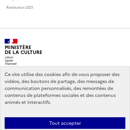
Restitution 2021
MINISTÈRE
DE LA CULTURE
Ce site utilise des cookies afin de vous proposer des
vidéos, des boutons de partage, des messages de
legifrance.gouv.fr
info.gouv.fr
communication personnalisés, des remontées de
contenus de plateformes sociales et des contenus
service-public.gouv.fr
data.gouv.fr
animés et interactifs.
Politique générale de protection des données
Politique d’utilisation
Tout accepter